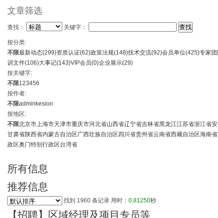
文章筛选
查找：
关键字：
按分类:
不限
最新动态(
299
)
资质认证(
62
)
政策法规(
148
)
技术交流(
92
)
会员单位(
425
)
专家团
训文件(
106
)
大事记(
143
)
VIP会员(
0
)
企业展示(
29
)
按关键字:
不限
1
2
3
4
5
6
按作者:
不限
admin
kesion
按地区:
不限
北京市
上海市
天津市
重庆市
河北省
山西省
辽宁省
吉林省
黑龙江
江苏省
浙江省
安
甘肃省
陕西省
内蒙古自治区
广西壮族自治区
四川省
贵州省
云南省
西藏自治区
海南省
政区
奥门特别行政区
台湾省
所有信息
推荐信息
找到
1960
条记录 用时：
0.81250
秒
【招聘】区域经理及项目专员等