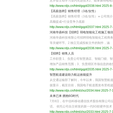
意并会主动学习业内先进技术2、能掌握弱电电
http://www.rdjs.cn/html/gqpt/2038.html
2025-8-
【高薪急聘】销售经理（3名/女性）
【高薪急聘】销售经理（3名/女性）🔹公司简
高额提成+行业竞争力底薪
http://www.rdjs.cn/html/gqpt/2037.html
2025-7-
河南华鼎科技【招聘】弱电智能化工程施工项
河南华鼎科技有限公司招聘弱电智能化工程商务
等关键环节。2.独立完成投标文件的制作，涵
http://www.rdjs.cn/html/gqpt/2036.html
2025-7-
【招聘】销售人员
工作职责:1、负责公司智慧酒店、智能门锁、
增加产品销售范围；3、负责辖区市场信息的收
http://www.rdjs.cn/html/gqpt/2035.html
2025-7-
智慧航道建设助力航运效能提升
从交通运输部了解到，今年以来，我国智慧航道
据显示，截至目前，我国电子航道图发布里程超9
http://www.rdjs.cn/html/zlxz/2034.html
2025-7-1
未来已来 拥抱6G时代
7月8日，在中信科移动通信技术股份有限公司(
话。 依托公司自主研发的新一代6G软硬件技术
http://www.rdjs.cn/html/zlxz/2033.html
2025-7-1