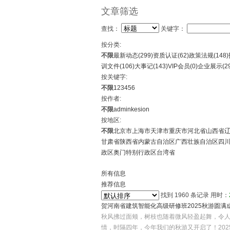
文章筛选
查找：
关键字：
按分类:
不限
最新动态(
299
)
资质认证(
62
)
政策法规(
148
)
训文件(
106
)
大事记(
143
)
VIP会员(
0
)
企业展示(
2
按关键字:
不限
1
2
3
4
5
6
按作者:
不限
admin
kesion
按地区:
不限
北京市
上海市
天津市
重庆市
河北省
山西省
甘肃省
陕西省
内蒙古自治区
广西壮族自治区
四
政区
奥门特别行政区
台湾省
所有信息
推荐信息
找到
1960
条记录 用时：
贺河南省建筑智能化高级研修班2025秋游圆满
秋风拂过面颊，树枝也随着微风轻盈起舞，令
情，时隔四年，今年我们的秋游又开启了！202