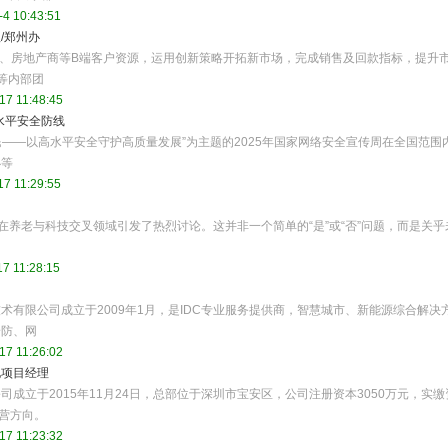
4 10:43:51
/郑州办
团、房地产商等B端客户资源，运用创新策略开拓新市场，完成销售及回款指标，提升
等内部团
17 11:48:45
水平安全防线
民——以高水平安全守护高质量发展”为主题的2025年国家网络安全宣传周在全国范围
办等
7 11:29:55
在养老与科技交叉领域引发了热烈讨论。这并非一个简单的“是”或“否”问题，而是关乎
7 11:28:15
有限公司成立于2009年1月，是IDC专业服务提供商，智慧城市、新能源综合解决
安防、网
17 11:26:02
电项目经理
成立于2015年11月24日，总部位于深圳市宝安区，公司注册资本3050万元，实缴
主营方向。
17 11:23:32