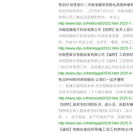
智启AI 创变前行｜河南省建筑智能化高级研修
智启AI创变前行......2025年7月12日
有限公司三楼会议室顺利举办。 本次上
http://www.rdjs.cn/html/zxdt/2032.html
2025-7-
河南悦顺电子科技有限公司【招聘】技术人员3
河南悦顺电子科技有限公司因发展需要，招聘技
性，年龄24-35岁之间，会开车，懂电，有电
http://www.rdjs.cn/html/gqpt/2031.html
2025-7-
河南慧家乐智能设备有限公司【诚聘】工程部
河南慧家乐智能设备有限公司【诚聘】工程部经
门的日常管理工作，高质量完成公司的业务交
http://www.rdjs.cn/html/gqpt/2030.html
2025-6-
热点‖HNIBI河南智能化·让我们一起开播吧
一、直播主题智联未来·共启智能新未来HNIB
沿技术与落地路径（十个细分领域，10种专属
http://www.rdjs.cn/html/zxdt/2029.html
2025-5-
【招聘】政府专职消防队员、战斗员、执勤车
招聘岗位和人数政府专职消防队员50名1、战斗
民。2、忠于祖国，忠于中国共产党，热爱消防
http://www.rdjs.cn/html/gqpt/2028.html
2025-5-
【诚招】智能化项目经理/施工员/工程师/前台/