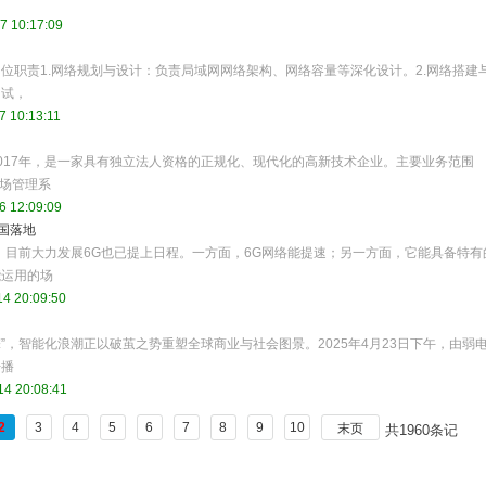
7 10:17:09
位职责1.网络规划与设计：负责局域网网络架构、网络容量等深化设计。2.网络搭建
调试，
7 10:13:11
017年，是一家具有独立法人资格的正规化、现代化的高新技术企业。主要业务范围
车场管理系
6 12:09:09
国落地
，目前大力发展6G也已提上日程。一方面，6G网络能提速；另一方面，它能具备特有
能运用的场
4 20:09:50
擎”，智能化浪潮正以破茧之势重塑全球商业与社会图景。2025年4月23日下午，由弱
开播
14 20:08:41
2
3
4
5
6
7
8
9
10
末页
共1960条记