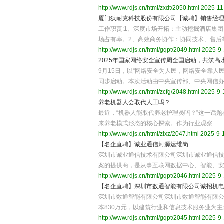
http://www.rdjs.cn/html/zxdt/2050.html
2025-11-
厦门狄耐克科技股份有限公司【诚聘】销售经理
工作职责:1、深度市场开拓：主动挖掘酒店集
场占有率。2、高效商务协作：协同技术、售后
http://www.rdjs.cn/html/gqpt/2049.html
2025-9-
2025年国家网络安全宣传周全国启动，共筑高
9月15日，以“网络安全为人民，网络安全靠人
同步启动。本次活动由中央宣传部、中央网信
http://www.rdjs.cn/html/zcfg/2048.html
2025-9-1
养老机器人会取代人工吗？
最近，“机器人能取代养老护理员吗？”这一话题
来养老模式形态的核心探索。作为行业观察
http://www.rdjs.cn/html/zlxz/2047.html
2025-9-1
【名企直聘】诚业通信河源运维岗
深圳市诚业通信技术有限公司深圳市诚业通信技术
案的提供商，是从事互联网数据中心、智能、
http://www.rdjs.cn/html/gqpt/2046.html
2025-9-
【名企直聘】深圳市数通智能有限公司诚招机
深圳市数通智能有限公司深圳市数通智能有限公司
本830万元，以建筑行业和信息技术服务业为
http://www.rdjs.cn/html/gqpt/2045.html
2025-9-