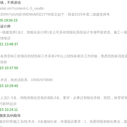
格线，不再滚动
tail.vm?content=L-S_oeaBr-
3ZjMtODRhYy0zNjE4MDMxMGE2YTM原文如下：我省2025年度二级建造师考
26 19:04:15
化设计师
一级建造师1名2、智能化设计师1名公司具有智能化系统设计专项甲级资质、施工一
详情电话
21 13:48:37
各类音响工程项目的招投标工作具有2年以上招投标相关工作经验，熟悉招投标流程
招投标
15 10:37:50
，有的话联系：16692978886
15 10:29:40
员
人员2--5名，弱电智能化安装的领队3名。要求：从事过智能化学校，医院，体育馆
月薪8K起步
15 10:24:11
预算员/内勤等
项目经理/施工员/技术员：6名缴纳社保，待遇面议要求：1、热爱弱电智能化事业，愿