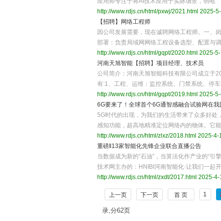
应用师专注于将AI技术应用于实际场景，弱电
http://www.rdjs.cn/html/pxwj/2021.html
2025-5-
【招聘】网络工程师
因公司发展需要，现在诚聘网络工程师。一、岗
部署：负责局域网网络工程设备选型、配置与
http://www.rdjs.cn/html/gqpt/2020.html
2025-5-
河南天旭智能【招聘】项目经理、技术员
公司简介：河南天旭智能科技有限公司成立于2
有:1、工程、运维：监控系统、门禁系统、停
http://www.rdjs.cn/html/gqpt/2019.html
2025-5-
6G要来了！全球首个6G通智感融合试验网在我
5G时代的出现，为我们的生活带来了众多好处
感知功能，超高地精准定位网络内的物体。它
http://www.rdjs.cn/html/zlxz/2018.html
2025-4-1
重磅‖13家智能化先锋企业联合直播公告
当数据成为新的“石油”，当算法化作产业的“引
技术网主办的：HNIBI河南智能化·让我们一起
http://www.rdjs.cn/html/zxdt/2017.html
2025-4-
1
上一页
下一页
首 页
录,分62页