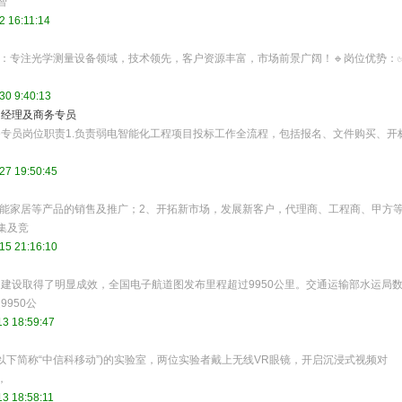
智
2 16:11:14
介：专注光学测量设备领域，技术领先，客户资源丰富，市场前景广阔！🔹岗位优势：
30 9:40:13
目经理及商务专员
专员岗位职责1.负责弱电智能化工程项目投标工作全流程，包括报名、文件购买、开
27 19:50:45
智能家居等产品的销售及推广；2、开拓新市场，发展新客户，代理商、工程商、甲方
集及竞
15 21:16:10
建设取得了明显成效，全国电子航道图发布里程超过9950公里。交通运输部水运局
950公
3 18:59:47
以下简称“中信科移动”)的实验室，两位实验者戴上无线VR眼镜，开启沉浸式视频对
，
3 18:58:11