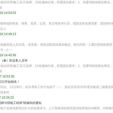
项目经理/施工员/工程师：10名缴纳社保，待遇面议要求：1、热爱弱电智能化事业，
电
16 14:54:03
能终端的研发、销售、安装、运营、售后维保等行业，现因业务发展需要，需招聘3
）以上
16 14:48:13
视频剪辑人员10名，有意者，请电话联系或者加微信。岗位内容：1.通过剪辑影视切
号；2.一
16 14:45:58
专（兼）职业务人员等
项目经理/施工员/工程师：10名缴纳社保，待遇面议要求：1、热爱弱电智能化事业，
电
7 16:53:30
月2日开始报名！
月10日、11日举行，有关考务工作计划如下：一、报名安排2025年度河南省二级建造
。报名时
 10:26:32
用师与弱电工程师”研修班的通知
电工程领域展现出巨大的发展潜力。人工智能训练师负责训练和优化AI模型，AI智能