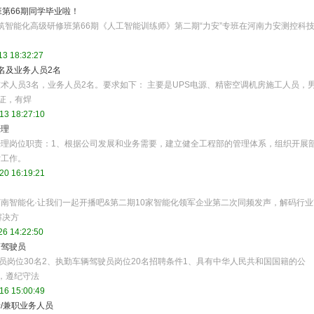
班第66期同学毕业啦！
，河南省建筑智能化高级研修班第66期《人工智能训练师》第二期“力安”专班在河南力安测控科
13 18:32:27
名及业务人员2名
术人员3名，业务人员2名。要求如下： 主要是UPS电源、精密空调机房施工人员，
工证，有焊
13 18:27:10
经理
理岗位职责：1、根据公司发展和业务需要，建立健全工程部的管理体系，组织开展
付工作。
20 16:19:21
I河南智能化·让我们一起开播吧&第二期10家智能化领军企业第二次同频发声，解码行业
解决方
26 14:22:50
辆驾驶员
员岗位30名2、执勤车辆驾驶员岗位20名招聘条件1、具有中华人民共和国国籍的公
，遵纪守法
16 15:00:49
专/兼职业务人员