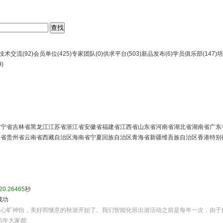
技术交流(
92
)
会员单位(
425
)
专家团队(
0
)
供求平台(
503
)
新品发布(
6
)
学员俱乐部(
147
)
培
9
)
辽宁省
吉林省
黑龙江
江苏省
浙江省
安徽省
福建省
江西省
山东省
河南省
湖北省
湖南省
广东
川省
贵州省
云南省
西藏自治区
海南省
宁夏回族自治区
青海省
新疆维吾族自治区
香港特别
20.26465
秒
成功
人心旷神怡，美好而惬意的秋游开始了。我们智能化班出游活动之前是每年一次，由于
5年大家都