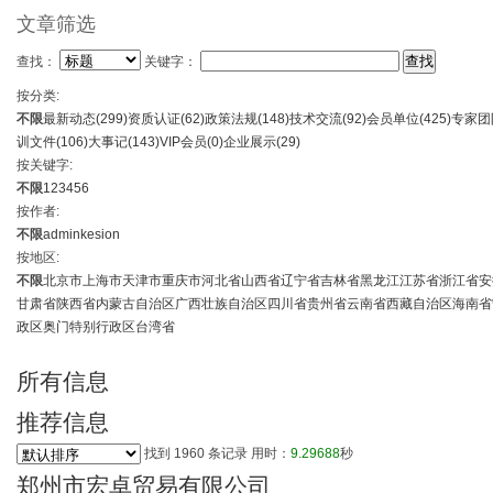
文章筛选
查找：
关键字：
按分类:
不限
最新动态(
299
)
资质认证(
62
)
政策法规(
148
)
技术交流(
92
)
会员单位(
425
)
专家团
训文件(
106
)
大事记(
143
)
VIP会员(
0
)
企业展示(
29
)
按关键字:
不限
1
2
3
4
5
6
按作者:
不限
admin
kesion
按地区:
不限
北京市
上海市
天津市
重庆市
河北省
山西省
辽宁省
吉林省
黑龙江
江苏省
浙江省
安
甘肃省
陕西省
内蒙古自治区
广西壮族自治区
四川省
贵州省
云南省
西藏自治区
海南省
政区
奥门特别行政区
台湾省
所有信息
推荐信息
找到
1960
条记录 用时：
9.29688
秒
郑州市宏卓贸易有限公司