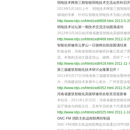
弱电技术网第三期智能弱电技术交流会胜利召
2013年5月18日上午，弱电技术网第三期
领域的专家，针对以智能化弱电技术为核心的
http://www.rdjs.cn/html/zxdt/609.html
2013-5-20
弱电技术论坛第一期技术交流活动圆满成功
2012年3月28日由河南省建筑智能化高级
http://www.rdjs.cn/html/zxdt/468.html
2012-3-29
智能化研修班云梦山一日烧烤自助游圆满结束
时值金秋，河南省智能化研修班好像已形成了
流。本期的活动主题是登山，烧烤。历经了一
http://www.rdjs.cn/html/zxdt/418.html
2011-11-7
第三届建筑智能化技术研讨会隆重召开！
2011年5月27日河南省第三届建筑智能化
办，河南建设技术发展中心承办，广州安普达
http://www.rdjs.cn/html/zxdt/352.html
2011-5-28
河南省建筑智能化高级研修班欢歌笑语迎新春
本站讯：2011年1月15日，河南省建筑智
设厅墙改办的陈主任，且有学员的各个代课老
http://www.rdjs.cn/html/zxdt/325.html
2011-1-18
GNC-FM 消防主机远程联网控制器
GNC-FM消防主机远程联网监控器通过GPRS