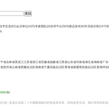
技术交流(
92
)
会员单位(
425
)
专家团队(
0
)
供求平台(
503
)
新品发布(
6
)
学员俱乐部(
147
)
培
9
)
辽宁省
吉林省
黑龙江
江苏省
浙江省
安徽省
福建省
江西省
山东省
河南省
湖北省
湖南省
广东
川省
贵州省
云南省
西藏自治区
海南省
宁夏回族自治区
青海省
新疆维吾族自治区
香港特别
89063
秒
系列沙龙--走进企业第二十九期圆满成功科技改变未来，科技改变生活。我们常听到的这