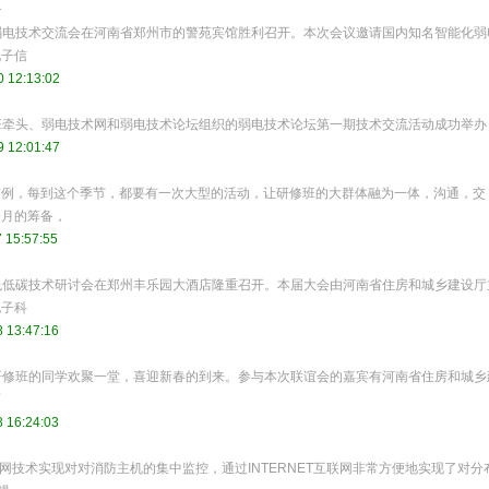
开
智能弱电技术交流会在河南省郑州市的警苑宾馆胜利召开。本次会议邀请国内知名智能化弱
电子信
 12:13:02
研修班牵头、弱电技术网和弱电技术论坛组织的弱电技术论坛第一期技术交流活动成功举办
 12:01:47
惯例，每到这个季节，都要有一次大型的活动，让研修班的大群体融为一体，沟通，交
个月的筹备，
 15:57:55
暨绝色低碳技术研讨会在郑州丰乐园大酒店隆重召开。本届大会由河南省住房和城乡建设厅
电子科
 13:47:16
能化研修班的同学欢聚一堂，喜迎新春的到来。参与本次联谊会的嘉宾有河南省住房和城乡
师
 16:24:03
联网技术实现对对消防主机的集中监控，通过INTERNET互联网非常方便地实现了对分