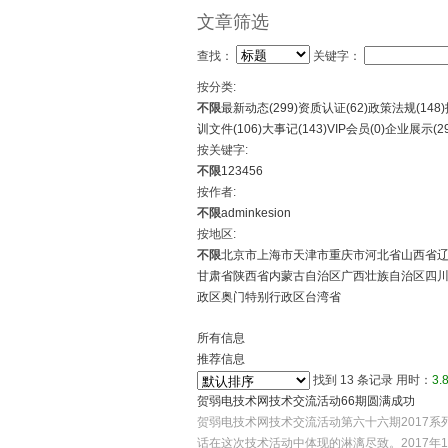
文章筛选
查找：
关键字：
按分类:
不限
最新动态(
299
)
资质认证(
62
)
政策法规(
148
)
训文件(
106
)
大事记(
143
)
VIP会员(
0
)
企业展示(
2
按关键字:
不限
1
2
3
4
5
6
按作者:
不限
admin
kesion
按地区:
不限
北京市
上海市
天津市
重庆市
河北省
山西省
甘肃省
陕西省
内蒙古自治区
广西壮族自治区
四
政区
奥门特别行政区
台湾省
所有信息
推荐信息
找到
13
条记录 用时：
3.
贺弱电技术网技术交流活动66期圆满成功
贺弱电技术网技术交流活动第六十六期2017
话在这次技术活动中体现的淋漓尽致。2017年1