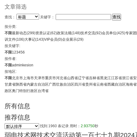
文章筛选
查找：
关键字：
按分类:
不限
最新动态(
299
)
资质认证(
62
)
政策法规(
148
)
技术交流(
92
)
会员单位(
425
)
专家团
训文件(
106
)
大事记(
143
)
VIP会员(
0
)
企业展示(
29
)
按关键字:
不限
1
2
3
4
5
6
按作者:
不限
admin
kesion
按地区:
不限
北京市
上海市
天津市
重庆市
河北省
山西省
辽宁省
吉林省
黑龙江
江苏省
浙江省
安
甘肃省
陕西省
内蒙古自治区
广西壮族自治区
四川省
贵州省
云南省
西藏自治区
海南省
政区
奥门特别行政区
台湾省
所有信息
推荐信息
找到
1960
条记录 用时：
2.93750
秒
弱电技术网技术交流活动第一百七十九期2024