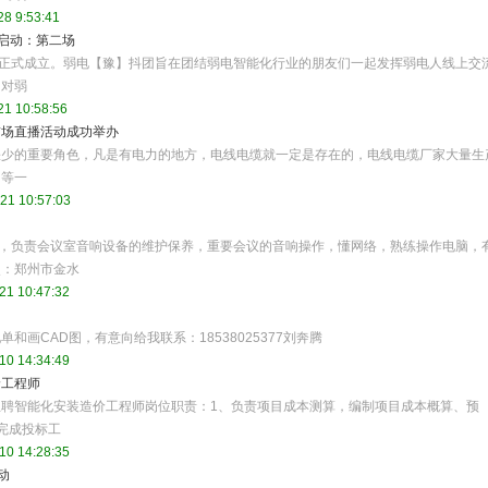
8 9:53:41
动启动：第二场
月20日正式成立。弱电【豫】抖团旨在团结弱电智能化行业的朋友们一起发挥弱电人线上交
、对弱
21 10:58:56
首场直播活动成功举办
缺少的重要角色，凡是有电力的地方，电线电缆就一定是存在的，电线电缆厂家大量生
中等一
21 10:57:03
下，负责会议室音响设备的维护保养，重要会议的音响操作，懂网络，熟练操作电脑，
点：郑州市金水
21 10:47:32
画CAD图，有意向给我联系：18538025377刘奔腾
10 14:34:49
价工程师
聘智能化安装造价工程师岗位职责：1、负责项目成本测算，编制项目成本概算、预
完成投标工
10 14:28:35
动