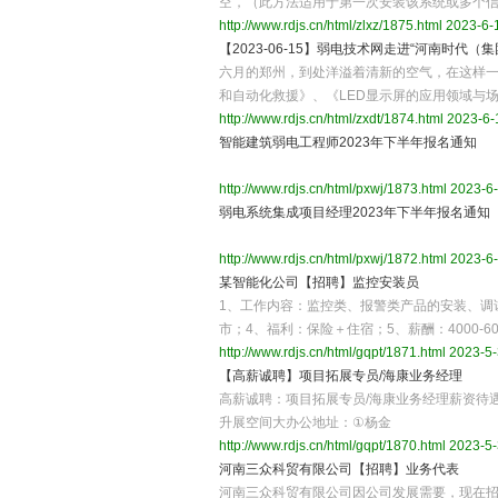
空，（此方法适用于第一次安装该系统或多个
http://www.rdjs.cn/html/zlxz/1875.html
2023-6-1
【2023-06-15】弱电技术网走进“河南时代
六月的郑州，到处洋溢着清新的空气，在这样一个
和自动化救援》、《LED显示屏的应用领域与
http://www.rdjs.cn/html/zxdt/1874.html
2023-6-
智能建筑弱电工程师2023年下半年报名通知
http://www.rdjs.cn/html/pxwj/1873.html
2023-6-
弱电系统集成项目经理2023年下半年报名通知
http://www.rdjs.cn/html/pxwj/1872.html
2023-6-
某智能化公司【招聘】监控安装员
1、工作内容：监控类、报警类产品的安装、调
市；4、福利：保险＋住宿；5、薪酬：4000-6
http://www.rdjs.cn/html/gqpt/1871.html
2023-5-
【高薪诚聘】项目拓展专员/海康业务经理
高薪诚聘：项目拓展专员/海康业务经理薪资待遇：
升‬展空间大办公地址：①杨金
http://www.rdjs.cn/html/gqpt/1870.html
2023-5-
河南三众科贸有限公司【招聘】业务代表
河南三众科贸有限公司因公司发展需要，现在招