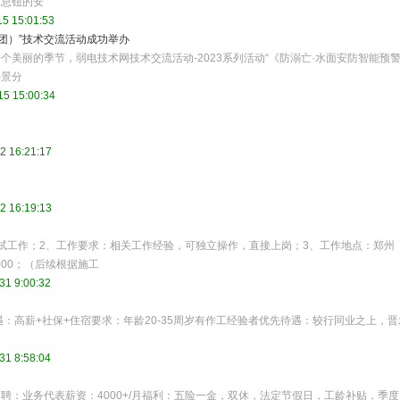
信息钮的安
5 15:01:53
（集团）”技术交流活动成功举办
美丽的季节，弱电技术网技术交流活动-2023系列活动“《防溺亡·水面安防智能预
场景分
15 15:00:34
2 16:21:17
2 16:19:13
试工作；2、工作要求：相关工作经验，可独立操作，直接上岗；3、工作地点：郑州
000；（后续根据施工
31 9:00:32
高薪+社保+住宿要求：年龄20-35周岁有作工‬经验者优先待遇：较行同‬业之上，晋
31 8:58:04
聘：业务代表薪资：4000+/月福利：五险一金，双休，法定节假日，工龄补贴，季度