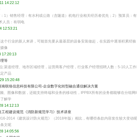
11 14:22:12
等
：1）销售经理：有水利或公路（含隧道）机电行业相关经历者优先；2）预算员：有
术人员：有弱电
4 12:53:21
入这个行业的新人来讲，可能首先要从最基层的设备安装做起，在实践中逐渐积累经验
控摄像
 17:20:13
经理等
岗位:渠道经理、地市区域经理，运营商客户经理，行业客户经理招聘人数：5-10人工作
规定产品
29 15:20:48
走进河南联络信息科技有限公司-企业数字化转型融合通信解决方案
视频、图像和数据，还能支持终端和业务的移动性，IPPBX所有的业务都能够在分组网
步了解学
28 14:12:13
性工程建设规范《消防新规范学习》技术讲座
50016-2014《建筑设计防火规范》（2018年版）相比，有哪些条款内容发生较大变动呢
行条文呢
28 14:05:56