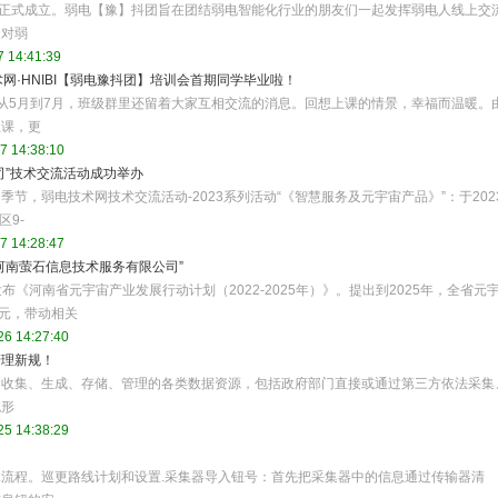
月20日正式成立。弱电【豫】抖团旨在团结弱电智能化行业的朋友们一起发挥弱电人线上交
、对弱
 14:41:39
网·HNIBI【弱电豫抖团】培训会首期同学毕业啦！
从5月到7月，班级群里还留着大家互相交流的消息。回想上课的情景，幸福而温暖。
上课，更
7 14:38:10
司”技术交流活动成功举办
节，弱电技术网技术交流活动-2023系列活动“《智慧服务及元宇宙产品》”：于202
区9-
7 14:28:47
“河南萤石信息技术服务有限公司”
发布《河南省元宇宙产业发展行动计划（2022-2025年）》。提出到2025年，全省元
亿元，带动相关
26 14:27:40
管理新规！
中收集、生成、存储、管理的各类数据资源，包括政府部门直接或通过第三方依法采集
统形
25 14:38:29
流程。巡更路线计划和设置.采集器导入钮号：首先把采集器中的信息通过传输器清