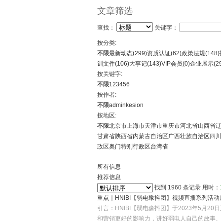
文章筛选
查找：
关键字：
按分类:
不限
最新动态(
299
)
资质认证(
62
)
政策法规(
148
)
训文件(
106
)
大事记(
143
)
VIP会员(
0
)
企业展示(
2
按关键字:
不限
1
2
3
4
5
6
按作者:
不限
admin
kesion
按地区:
不限
北京市
上海市
天津市
重庆市
河北省
山西省
甘肃省
陕西省
内蒙古自治区
广西壮族自治区
四
政区
奥门特别行政区
台湾省
所有信息
推荐信息
找到
1960
条记录 用时：
重点｜HNIBI【弱电豫抖团】视频直播系列活
引言：HNIBI【弱电豫抖团】于2023年5
和营销更好的影响力，讲好弱电人自己的故事