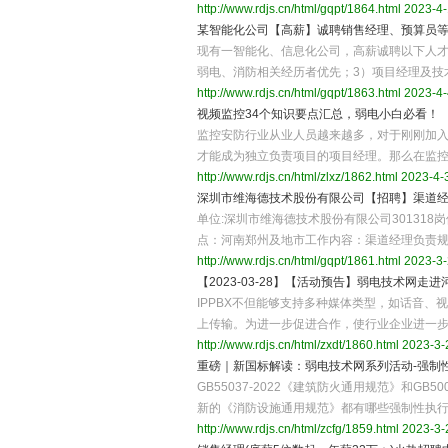
http://www.rdjs.cn/html/gqpt/1864.html
2023-4-
某智能化公司【高薪】诚聘销售经理、预算员
现有一智能化、信息化公司，高薪诚聘以下人才
弱电、消防相关经历者优先；3）项目经理及技
http://www.rdjs.cn/html/gqpt/1863.html
2023-4-
视频监控34个知识要点汇总，弱电小白必看！
监控安防行业从业人员越来越多，对于刚刚加
才能成为独立负责项目的项目经理。那么在监
http://www.rdjs.cn/html/zlxz/1862.html
2023-4-3
深圳市维海德技术股份有限公司【招聘】渠道
单位:深圳市维海德技术股份有限公司301318
点：河南郑州及地市工作内容：渠道经理负责
http://www.rdjs.cn/html/gqpt/1861.html
2023-3-
【2023-03-28】【活动预告】弱电技术网
IPPBX不但能够支持多种媒体类型，如话音、
上传输。为进一步促进合作，使行业企业进一
http://www.rdjs.cn/html/zxdt/1860.html
2023-3-
重磅｜新国标解读：弱电技术网系列活动-强制
GB55037-2022《建筑防火通用规范》和GB
新的《消防设施通用规范》都有哪些强制性执
http://www.rdjs.cn/html/zcfg/1859.html
2023-3-