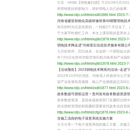
引言：HNIBI【弱电豫抖团】于2023年5
和营销更好的影响力，讲好弱电人自己的故事
http://www.rdjs.cn/html/zxdt/1880.html
2023-7-7
河南省建筑智能化高级研修班第49期暨弱电技术
快乐的时光总是短暂的，一转眼2个月过去了。
于大家平时都忙工作，本次上课采取的是周末
http://www.rdjs.cn/html/xyjlb/1879.html
2023-7-
弱电技术网走进“河南萤石信息技术服务有限公
七月的郑州，烈日炎炎，在这样一个骄阳如火的季
年7月5日在郑州市航空港区航兴路美创产业园B
http://www.rdjs.cn/html/xyjlb/1878.html
2023-7-
【活动预告】2023弱电技术网系列活动--走进
2022年10月9日消息，河南省人民政府办公厅
宙产业发展初具规模，核心产业规模超过300
http://www.rdjs.cn/html/zxdt/1877.html
2023-6-
政务数据可授权运营！贵州发布政务数据资源
政务数据资源，是指各级政府部门在履职过程
依法授权管理的和因履职需要依托政务信息系
http://www.rdjs.cn/html/zcfg/1876.html
2023-6-
含施工流程的电子巡更系统实施方案
今天分享一下电子巡更系统的施工方案，含施工