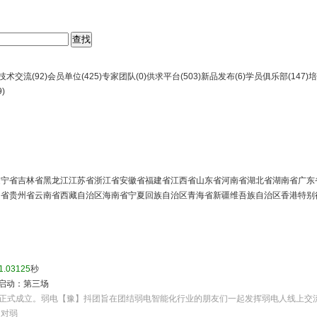
技术交流(
92
)
会员单位(
425
)
专家团队(
0
)
供求平台(
503
)
新品发布(
6
)
学员俱乐部(
147
)
培
9
)
辽宁省
吉林省
黑龙江
江苏省
浙江省
安徽省
福建省
江西省
山东省
河南省
湖北省
湖南省
广东
川省
贵州省
云南省
西藏自治区
海南省
宁夏回族自治区
青海省
新疆维吾族自治区
香港特别
1.03125
秒
动启动：第三场
月20日正式成立。弱电【豫】抖团旨在团结弱电智能化行业的朋友们一起发挥弱电人线上交
、对弱