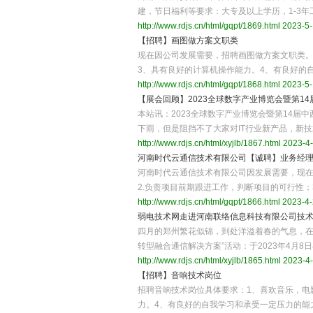
建，节日福利等要求：大专及以上学历，1-3年
http://www.rdjs.cn/html/gqpt/1869.html
2023-5-
【招聘】画图做方案文职类
现在因公司发展需要，招聘画图做方案文职类。
3、具有良好的计算机操作能力。4、有良好的
http://www.rdjs.cn/html/gqpt/1868.html
2023-5-
【展会回顾】2023全球数字产业博览会暨第14
本站讯：2023全球数字产业博览会暨第14届中
下雨，但是阻挡不了大家对IT行业新产品，新
http://www.rdjs.cn/html/xyjlb/1867.html
2023-4-
河南时代云通信技术有限公司【诚聘】业务经
河南时代云通信技术有限公司因发展需要，现在
2.负责项目前期跟进工作，判断项目的可行性；
http://www.rdjs.cn/html/gqpt/1866.html
2023-4-
弱电技术网走进河南联络信息科技有限公司技
四月的郑州繁花似锦，到处洋溢着春的气息，在
转型融合通信解决方案”活动：于2023年4月8
http://www.rdjs.cn/html/xyjlb/1865.html
2023-4-
【招聘】音响技术岗位
招聘音响技术岗位具体要求：1、喜欢音乐，电
力。4、有良好的自我学习和承受一定压力的能