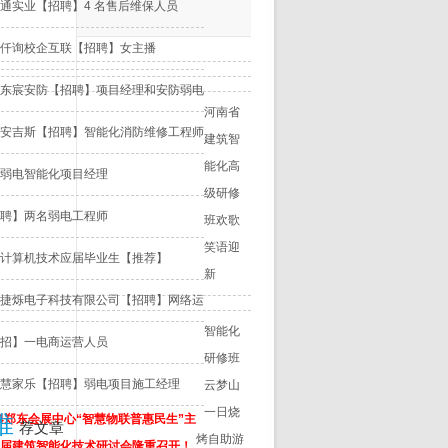
通实业【招聘】4 名售后维保人员
仟询校企互联【招聘】女主播
东宸安防【招聘】项目经理和安防弱电
河南省
安吉斯【招聘】智能化消防维修工程师
建筑智
能化高
弱电智能化项目经理
级研修
聘】两名弱电工程师
班欢歌
笑语迎
计算机技术应届毕业生【推荐】
新
捷烁电子科技有限公司【招聘】网络运
智能化
招】一电商运营人员
研修班
慧家乐【招聘】弱电项目施工经理
云梦山
一日烧
推
14郑东会展中心“智慧物联普惠民生”主
荐文章
烤自助游
届建筑智能化技术研讨会隆重召开！