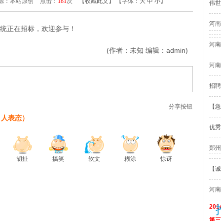
源：本站原创
点击：
181
次
【
收藏此文
】
【字体：
大
中
小
】
伟世
河南
统正在招标，欢迎参与！
河南
(作者：未知 编辑：admin)
河南
招聘
分享按钮
【急
人表态）
优秀
郑州
胡扯
搞笑
软文
糊涂
惊讶
【诚
河南
20
第三