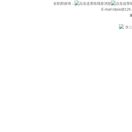
在职部咨询：
E-mail:rdjsw@12
豫
豫公