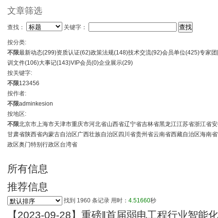
文章筛选
查找：
关键字：
按分类:
不限
最新动态(
299
)
资质认证(
62
)
政策法规(
148
)
技术交流(
92
)
会员单位(
425
)
专家团
训文件(
106
)
大事记(
143
)
VIP会员(
0
)
企业展示(
29
)
按关键字:
不限
1
2
3
4
5
6
按作者:
不限
admin
kesion
按地区:
不限
北京市
上海市
天津市
重庆市
河北省
山西省
辽宁省
吉林省
黑龙江
江苏省
浙江省
安
甘肃省
陕西省
内蒙古自治区
广西壮族自治区
四川省
贵州省
云南省
西藏自治区
海南省
政区
奥门特别行政区
台湾省
所有信息
推荐信息
找到
1960
条记录 用时：
4.51660
秒
【2023-09-28】重磅‖首届弱电工程行业